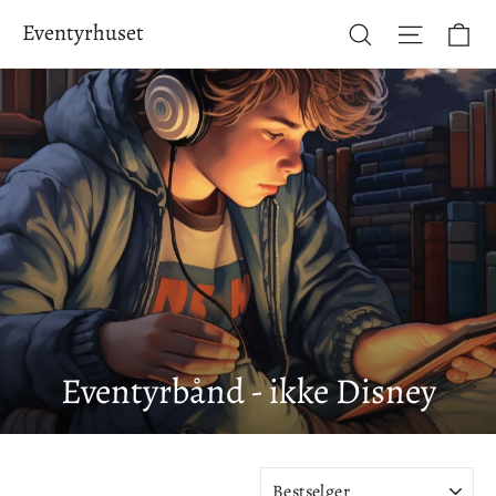
Hopp
Ha
Eventyrhuset
Søk
Side-na
til
innhold
Eventyrbånd - ikke Disney
SORTER