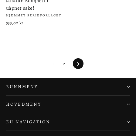
landtur. Komplett i
uåpnet eske!
HJEMMET SERIEFORLAGET
533,00 kr
Neste
1
2
BUNNMENY
HOVEDMENY
EU NAVIGATION