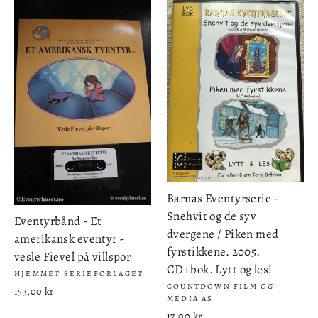
Barnas Eventyrserie -
Snehvit og de syv
Eventyrbånd - Et
dvergene / Piken med
amerikansk eventyr -
fyrstikkene. 2005.
vesle Fievel på villspor
CD+bok. Lytt og les!
HJEMMET SERIEFORLAGET
COUNTDOWN FILM OG
153,00 kr
MEDIA AS
17,00 kr