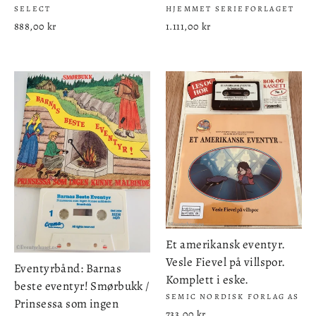
SELECT
HJEMMET SERIEFORLAGET
888,00 kr
1.111,00 kr
Et amerikansk eventyr.
Vesle Fievel på villspor.
Eventyrbånd: Barnas
Komplett i eske.
beste eventyr! Smørbukk /
SEMIC NORDISK FORLAG AS
Prinsessa som ingen
733,00 kr