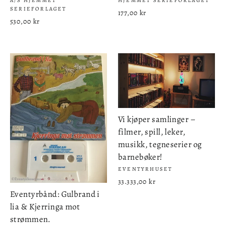
A/S HJEMMET
HJEMMET SERIEFORLAGET
SERIEFORLAGET
177,00 kr
530,00 kr
Vi kjøper samlinger –
filmer, spill, leker,
musikk, tegneserier og
barnebøker!
EVENTYRHUSET
33.333,00 kr
Eventyrbånd: Gulbrand i
lia & Kjerringa mot
strømmen.