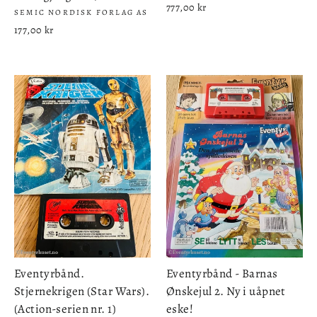
777,00 kr
SEMIC NORDISK FORLAG AS
177,00 kr
Eventyrbånd.
Eventyrbånd - Barnas
Stjernekrigen (Star Wars).
Ønskejul 2. Ny i uåpnet
(Action-serien nr. 1)
eske!