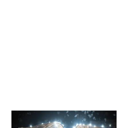
366 fortellinger med verdt å vite.
1989.
LITOR
77,00 kr