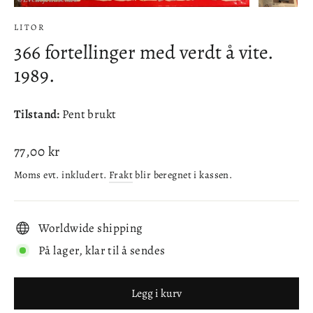
(esc)
LITOR
366 fortellinger med verdt å vite.
1989.
Tilstand:
Pent brukt
Ordinær
77,00 kr
pris
Moms evt. inkludert.
Frakt
blir beregnet i kassen.
Worldwide shipping
På lager, klar til å sendes
Legg i kurv