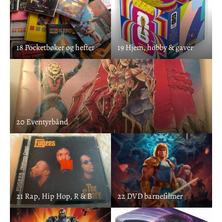
18 Pocketbøker og hefter
19 Hjem, hobby & gaver
20 Eventyrbånd
21 Rap, Hip Hop, R & B
22 DVD barnefilmer