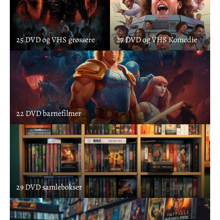
25 DVD og VHS grøssere
27 DVD og VHS Komedie
22 DVD barnefilmer
29 DVD samlebokser