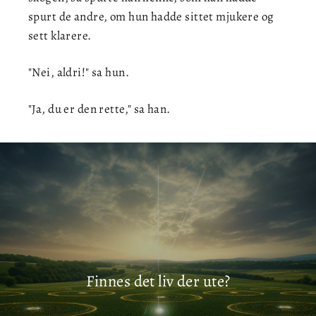
spurt de andre, om hun hadde sittet mjukere og
sett klarere.
"Nei, aldri!" sa hun.
"Ja, du er den rette," sa han.
Prøver de å ta kontakt?