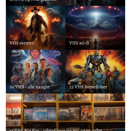
VHS eventyr
VHS sci-fi
06 VHS - alle sjangre
23 VHS barnefilmer
16 VHS Big Box - utleiefilmer fra 80- og 90-tallet