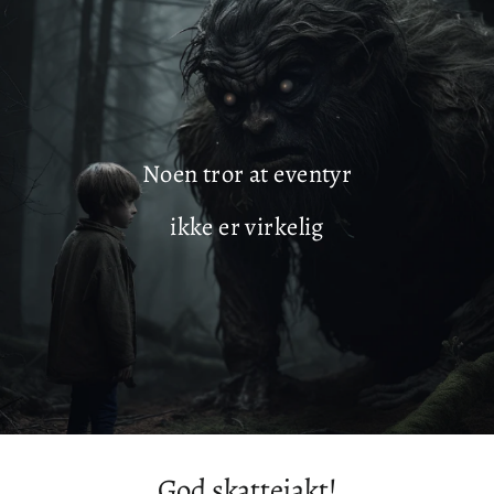
Noen vet bedre
God skattejakt!