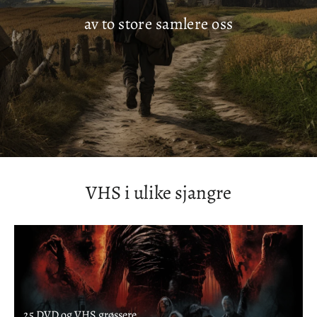
vil aldri bli glemt
VHS i ulike sjangre
25 DVD og VHS grøssere