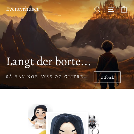
Hopp
Ha
Eventyrhuset
Eventyrhuset
Søk
Side-na
til
innhold
Langt der borte...
SÅ HAN NOE LYSE OG GLITRE…
Utforsk