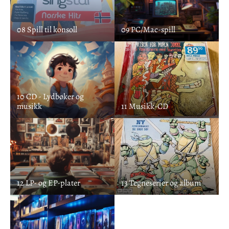
08 Spill til konsoll
09 PC/Mac-spill
10 CD - Lydbøker og
musikk
11 Musikk-CD
12 LP- og EP-plater
13 Tegneserier og album