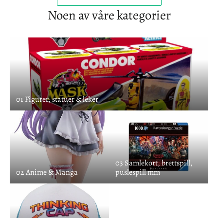
Noen av våre kategorier
01 Figurer, statuer & leker
03 Samlekort, brettspill,
02 Anime & Manga
puslespill mm