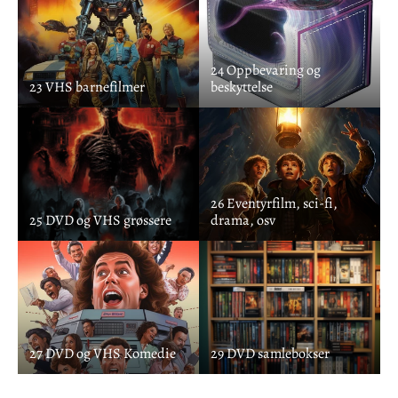
24 Oppbevaring og
23 VHS barnefilmer
beskyttelse
26 Eventyrfilm, sci-fi,
25 DVD og VHS grøssere
drama, osv
27 DVD og VHS Komedie
29 DVD samlebokser