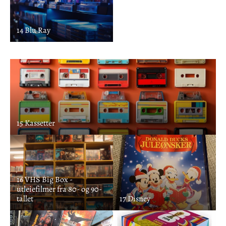
14 Blu Ray
15 Kassetter
16 VHS Big Box -
utleiefilmer fra 80- og 90-
tallet
17 Disney