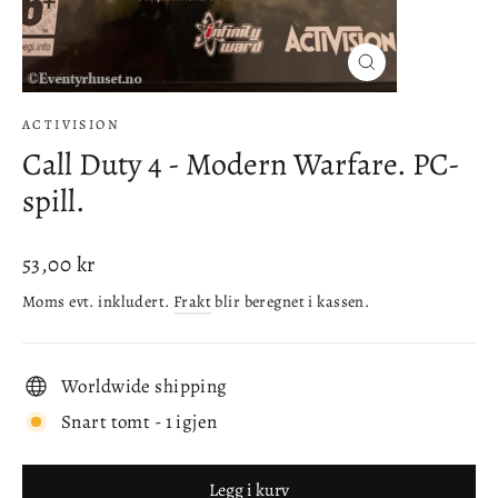
Lukke
(esc)
ACTIVISION
Call Duty 4 - Modern Warfare. PC-
spill.
Ordinær
53,00 kr
pris
Moms evt. inkludert.
Frakt
blir beregnet i kassen.
Worldwide shipping
Snart tomt - 1 igjen
Legg i kurv