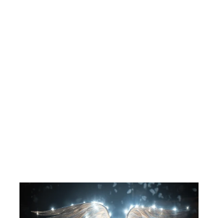
Call Duty 4 - Modern Warfare. PC-
spill.
ACTIVISION
53,00 kr