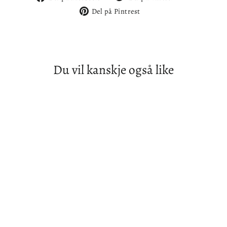
på
på
Del
Del på Pintrest
Facebook
Twitter
på
Pintrest
Du vil kanskje også like