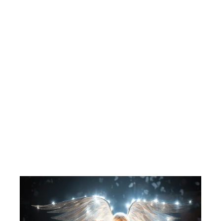
Donald Duck’s Bokklubb. 1990. Oliver
på Hundeutstilling.
HJEMMETS BOKFORLAG
37,00 kr