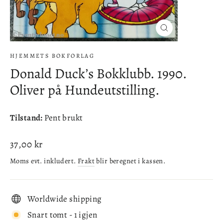
Lukke
(esc)
HJEMMETS BOKFORLAG
Donald Duck’s Bokklubb. 1990.
Oliver på Hundeutstilling.
Tilstand:
Pent brukt
Ordinær
37,00 kr
pris
Moms evt. inkludert.
Frakt
blir beregnet i kassen.
Worldwide shipping
Snart tomt - 1 igjen