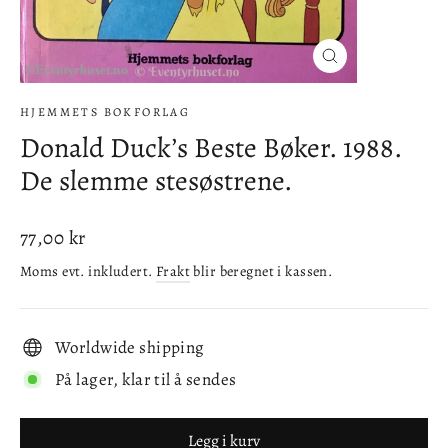
Lukke
(esc)
HJEMMETS BOKFORLAG
Donald Duck’s Beste Bøker. 1988.
De slemme stesøstrene.
Ordinær
77,00 kr
pris
Moms evt. inkludert.
Frakt
blir beregnet i kassen.
Worldwide shipping
På lager, klar til å sendes
Legg i kurv