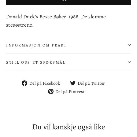
Donald Duck’s Beste Bøker. 1988. De slemme
stesøstrene.
INFORMASJON OM FRAKT
STILL OSS ET SPØRSMÅL
Del
Del
Del på Facebook
Del på Twitter
på
på
Del
Del på Pintrest
Facebook
Twitter
på
Pintrest
Du vil kanskje også like