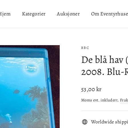
Hjem
Kategorier
Auksjoner
Om Eventyrhuse
BBC
De blå hav 
2008. Blu-
Ordinær
53,00 kr
pris
Moms evt. inkludert.
Frak
Worldwide shipp