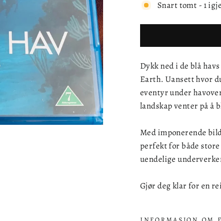
Snart tomt - 1 igj
Dykk ned i de blå hav
Earth. Uansett hvor d
eventyr under havover
landskap venter på å b
Med imponerende bilde
perfekt for både store
uendelige underverkene
Gjør deg klar for en r
INFORMASJON OM 