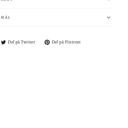
SMÅL
l
Del
Del
Del på Twitter
Del på Pintrest
på
på
cebook
Twitter
Pintrest