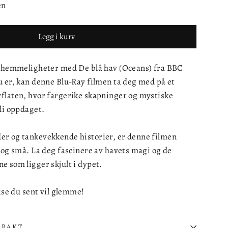
en
Legg i kurv
s hemmeligheter med De blå hav (Oceans) fra BBC
u er, kan denne Blu-Ray filmen ta deg med på et
flaten, hvor fargerike skapninger og mystiske
li oppdaget.
r og tankevekkende historier, er denne filmen
 og små. La deg fascinere av havets magi og de
 som ligger skjult i dypet.
eise du sent vil glemme!
FRAKT