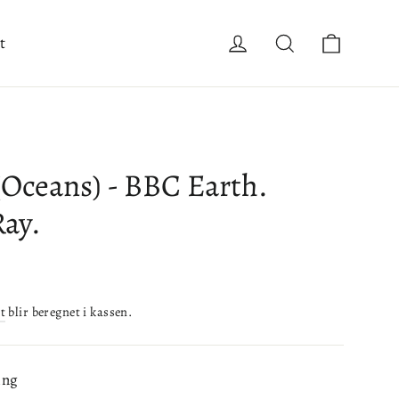
Handle
Logg inn
Søk
t
(Oceans) - BBC Earth.
Ray.
t
blir beregnet i kassen.
ing