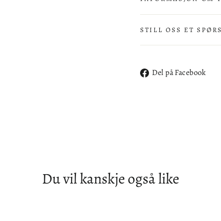
STILL OSS ET SPØR
De
Del på Facebook
på
Fa
Du vil kanskje også like