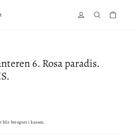
Handle
Logg inn
Søk
t
nteren 6. Rosa paradis.
HS.
t
blir beregnet i kassen.