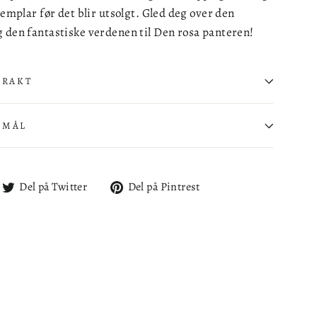
semplar før det blir utsolgt. Gled deg over den
g den fantastiske verdenen til Den rosa panteren!
FRAKT
SMÅL
l
Del
Del
Del på Twitter
Del på Pintrest
på
på
cebook
Twitter
Pintrest