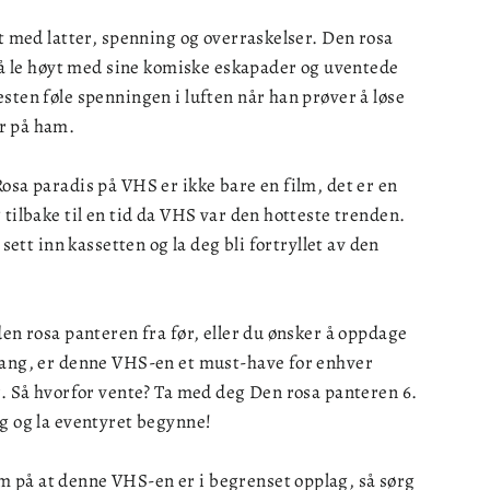
lt med latter, spenning og overraskelser. Den rosa
l å le høyt med sine komiske eskapader og uventede
sten føle spenningen i luften når han prøver å løse
r på ham.
osa paradis på VHS er ikke bare en film, det er en
 tilbake til en tid da VHS var den hotteste trenden.
 sett inn kassetten og la deg bli fortryllet av den
den rosa panteren fra før, eller du ønsker å oppdage
gang, er denne VHS-en et must-have for enhver
r. Så hvorfor vente? Ta med deg Den rosa panteren 6.
g og la eventyret begynne!
på at denne VHS-en er i begrenset opplag, så sørg