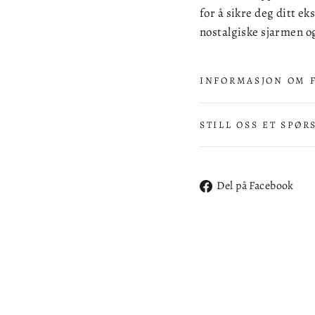
for å sikre deg ditt ek
nostalgiske sjarmen o
INFORMASJON OM 
STILL OSS ET SPØR
De
Del på Facebook
på
Fa