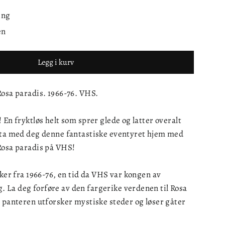
ing
en
Legg i kurv
Rosa paradis. 1966-76. VHS.
 En fryktløs helt som sprer glede og latter overalt
 ta med deg denne fantastiske eventyret hjem med
Rosa paradis på VHS!
iker fra 1966-76, en tid da VHS var kongen av
La deg forføre av den fargerike verdenen til Rosa
 panteren utforsker mystiske steder og løser gåter
.