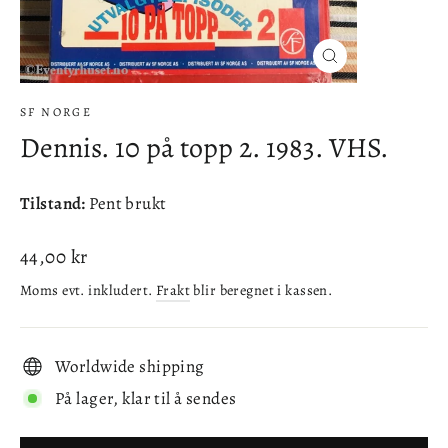
Lukke
(esc)
SF NORGE
Dennis. 10 på topp 2. 1983. VHS.
Tilstand:
Pent brukt
Ordinær
44,00 kr
pris
Moms evt. inkludert.
Frakt
blir beregnet i kassen.
Worldwide shipping
På lager, klar til å sendes