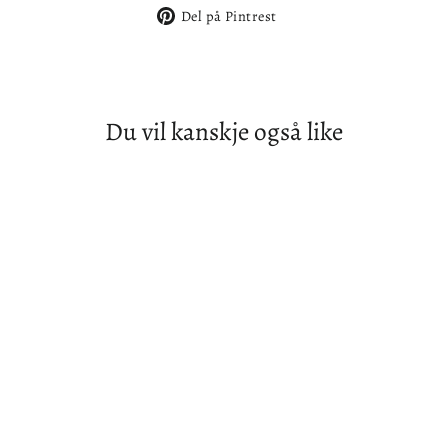
på
på
Del
Del på Pintrest
Facebook
Twitter
på
Pintrest
Du vil kanskje også like