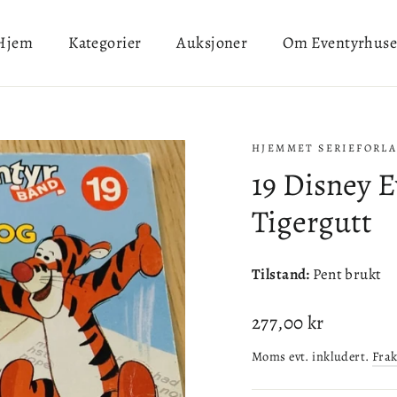
Hjem
Kategorier
Auksjoner
Om Eventyrhuse
HJEMMET SERIEFORL
19 Disney 
Tigergutt
Tilstand:
Pent brukt
Ordinær
277,00 kr
pris
Moms evt. inkludert.
Frak