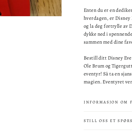
Enten du er en dedikert
hverdagen, er Disney 
og la deg fortrylle av
dykke ned i spennende
sammen med dine favo
Bestill ditt Disney Ev
Ole Brum og Tigergutt
eventyr! Så ta en sjans
magien. Eventyret ven
INFORMASJON OM 
STILL OSS ET SPØR