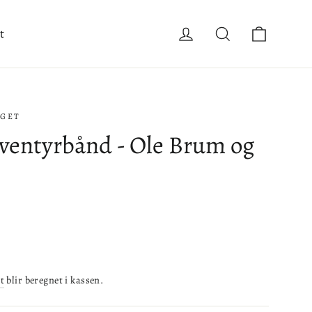
Handle
Logg inn
Søk
t
AGET
Eventyrbånd - Ole Brum og
t
blir beregnet i kassen.