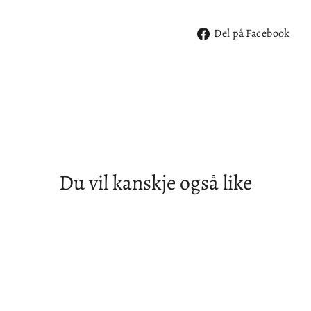
De
Del på Facebook
på
Fa
Du vil kanskje også like