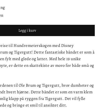
ing
en
Legg i kurv
 reise til Hundremeterskogen med Disney
Brum og Tigergutt! Dette fantastiske båndet er som å
den fylt med glede og latter. Med hele 19 unike
yte, er dette en skattekiste av moro for både små og
erdenen til Ole Brum og Tigergutt, hvor dumheter og
ndt hvert hjørne. Dette båndet er som en varm klem
nlig klapp på ryggen fra Tigergutt. Det vil fylle
ede og bringe et smil til ansiktet ditt.