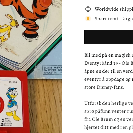
Worldwide shipp
Snart tomt - 2 igj
Bli med på en magisk
Eventyrbånd 19 - Ole 
åpne en dør til en ver
eventyr å oppdage og n
store Disney-fans.
Utforsk den herlige v
sprø påfunn venter ru
fra Ole Brum og en ven
hjertet ditt med ren gl