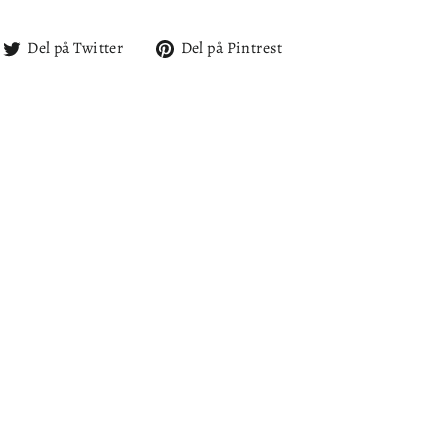
l
Del
Del
Del på Twitter
Del på Pintrest
på
på
cebook
Twitter
Pintrest