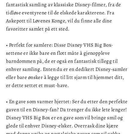
fantastisk samling av klassiske Disney-filmer, fra de
tidløse eventyrene til de elskede karakterene. Fra
Askepott til Løvenes Konge, vil du finne alle dine
favoritter samlet på ett sted.
• Perfekt for samlere: Disse Disney VHS Big Box-
settene er ikke bare en flott måte å gjenoppleve
barndommen på, de er også en fantastisk tillegg til
enhver samling. Enten du er en dedikert Disney-samler
eller bare ønsker å legge til litt sjarm til hjemmet ditt,
er dette settet et must-have.
• En gave som varmer hjertet: Ser du etter den perfekte
gaven til en Disney-fan? Da trenger du ikke lete lenger!
Disney VHS Big Box er en gave som vil bringe smil og
glede til enhver Disney-elsker. Overrask dine kjære
med denne unike og nostalgiske gaven som vil vekke