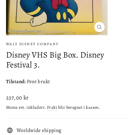
Lukke
(esc)
WALT DISNEY COMPANY
Disney VHS Big Box. Disney
Festival 3.
Tilstand:
Pent brukt
Ordinær
237,00 kr
pris
Moms evt. inkludert.
Frakt
blir beregnet i kassen.
Worldwide shipping