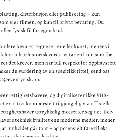
lasting, distribusjon eller publisering – kun
 som eier filmen, og kun til privat bevaring. Du
eller fysisk fil for egen bruk.
amlere bevarer tegneserier eller kunst, mener vi
har kulturhistorisk verdi. Vi tar en liten sum for
yret det krever, men har full respekt for opphavsrett
sker du vurdering av en spesifikk tittel, send oss
ost@eventyrisk.no.
rer rettighetshavere, og digitaliserer ikke VHS-
t er aktivt kommersielt tilgjengelig via offisielle
rettighetshaver uttrykkelig motsetter seg det. Selv
lavere teknisk kvalitet enn moderne medier, mener
at innholdet går tapt – og potensielt føre til økt
aterialet i høyere kvalitet.