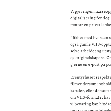
Vi gjør ingen masseopp
digitalisering for deg
mottar en privat lenke 
I likhet med hvordan s
også gamle VHS-opptak 
selve arbeidet og utst
og originalskapere. Øn
gjerne en e-post på p
Eventyrhuset respekte
filmer dersom innholde
kanaler, eller dersom 
om VHS-formatet har 
vi bevaring kan hindre 
interesse for originalm