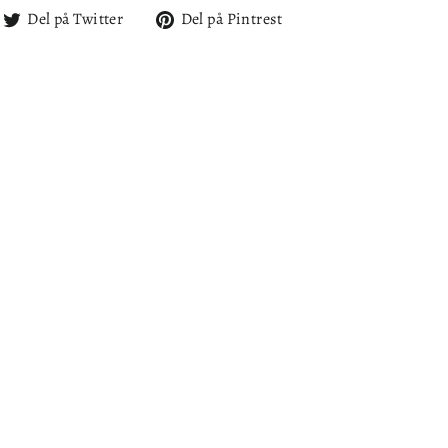
l
Del
Del
Del på Twitter
Del på Pintrest
på
på
cebook
Twitter
Pintrest