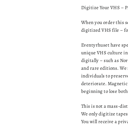
Digitize Your VHS – P
When you order this ser
digitized VHS file – fo
Eventyrhuset have spe
unique VHS culture in
digitally – such as N
and rare editions. We 
individuals to preserv
deteriorate. Magnetic
beginning to lose bot
This is not a mass-dis
We only digitize tapes
You will receive a pri