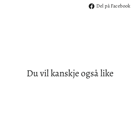
De
Del på Facebook
på
Fa
Du vil kanskje også like