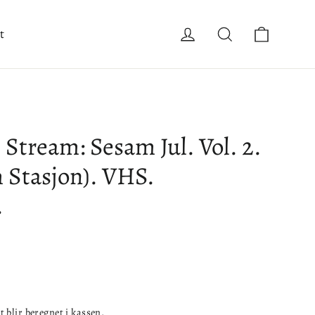
Handle
Logg inn
Søk
t
Stream: Sesam Jul. Vol. 2.
 Stasjon). VHS.
.
t
blir beregnet i kassen.