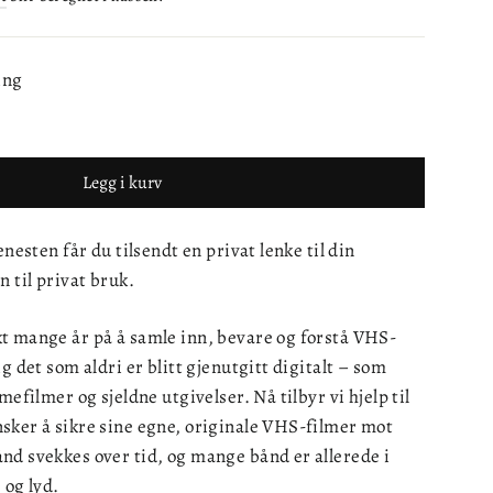
ing
Legg i kurv
enesten får du tilsendt en privat lenke til din
n til privat bruk.
t mange år på å samle inn, bevare og forstå VHS-
g det som aldri er blitt gjenutgitt digitalt – som
mefilmer og sjeldne utgivelser. Nå tilbyr vi hjelp til
sker å sikre sine egne, originale VHS-filmer mot
nd svekkes over tid, og mange bånd er allerede i
 og lyd.