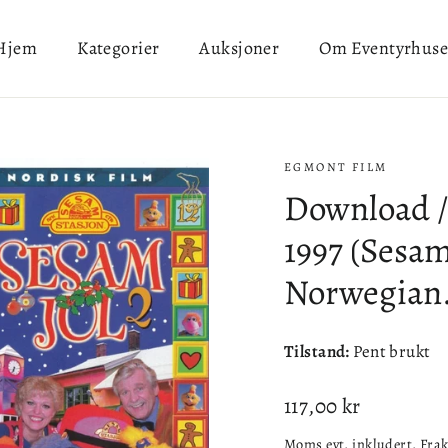
Hjem
Kategorier
Auksjoner
Om Eventyrhuse
EGMONT FILM
Download / 
1997 (Sesam
Norwegian
Tilstand:
Pent brukt
Ordinær
117,00 kr
pris
Moms evt. inkludert.
Frak