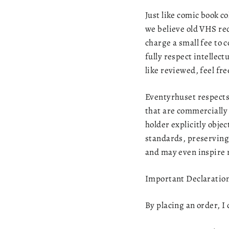
Just like comic book c
we believe old VHS rec
charge a small fee to 
fully respect intellect
like reviewed, feel fr
Eventyrhuset respects 
that are commercially a
holder explicitly objec
standards, preserving 
and may even inspire r
Important Declaration
By placing an order, I