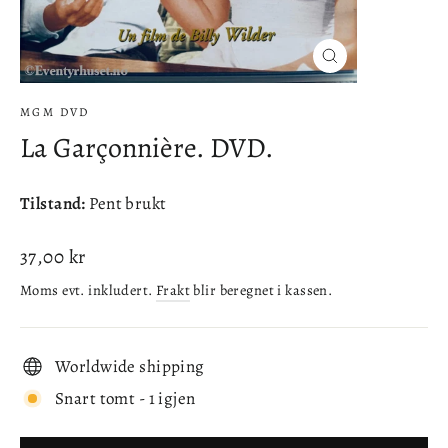
Lukke
(esc)
MGM DVD
La Garçonnière. DVD.
Tilstand:
Pent brukt
Ordinær
37,00 kr
pris
Moms evt. inkludert.
Frakt
blir beregnet i kassen.
Worldwide shipping
Snart tomt - 1 igjen