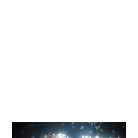
La Garçonnière. DVD.
MGM DVD
37,00 kr