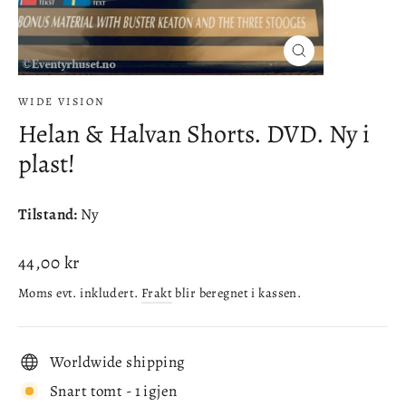
Lukke
(esc)
WIDE VISION
Helan & Halvan Shorts. DVD. Ny i
plast!
Tilstand:
Ny
Ordinær
44,00 kr
pris
Moms evt. inkludert.
Frakt
blir beregnet i kassen.
Worldwide shipping
Snart tomt - 1 igjen