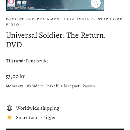
Lukke
(esc)
EGMONT ENTERTAINMENT / COLUMBIA TRISTAR HOME
VIDEO
Universal Soldier: The Return.
DVD.
Tilstand:
Pent brukt
Ordinær
53,00 kr
pris
Moms evt. inkludert.
Frakt
blir beregnet i kassen.
Worldwide shipping
Snart tomt - 1 igjen