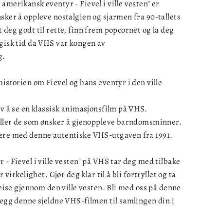
amerikansk eventyr - Fievel i ville vesten" er
sker å oppleve nostalgien og sjarmen fra 90-tallets
 deg godt til rette, finn frem popcornet og la deg
agisk tid da VHS var kongen av
g.
historien om Fievel og hans eventyr i den ville
av å se en klassisk animasjonsfilm på VHS.
 eller de som ønsker å gjenoppleve barndomsminner.
ære med denne autentiske VHS-utgaven fra 1991.
 - Fievel i ville vesten" på VHS tar deg med tilbake
r virkelighet. Gjør deg klar til å bli fortryllet og ta
 reise gjennom den ville vesten. Bli med oss på denne
legg denne sjeldne VHS-filmen til samlingen din i