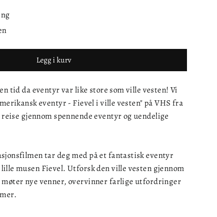
ing
en
Legg i kurv
n tid da eventyr var like store som ville vesten! Vi
amerikansk eventyr - Fievel i ville vesten" på VHS fra
en reise gjennom spennende eventyr og uendelige
sjonsfilmen tar deg med på et fantastisk eventyr
ille musen Fievel. Utforsk den ville vesten gjennom
 møter nye venner, overvinner farlige utfordringer
mmer.