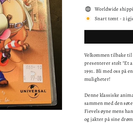
Worldwide shipp
Snart tomt - 2 igj
Velkommen tilbake til e
presenterer stolt "Et 
1991. Bli med oss på 
muligheter!
Denne klassiske anima
sammen med den søte l
Fievels øyne mens han
og jakter på sine drø