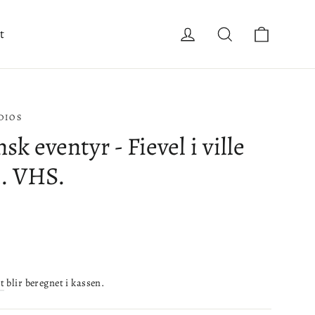
Handle
Logg inn
Søk
t
DIOS
k eventyr - Fievel i ville
1. VHS.
t
blir beregnet i kassen.