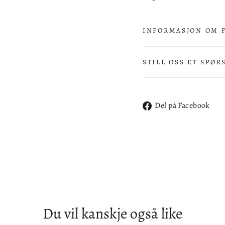
INFORMASJON OM 
STILL OSS ET SPØR
De
Del på Facebook
på
Fa
Du vil kanskje også like