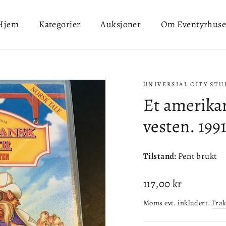
Hjem
Kategorier
Auksjoner
Om Eventyrhuse
UNIVERSIAL CITY STU
Et amerikans
vesten. 199
Tilstand:
Pent brukt
Ordinær
117,00 kr
pris
Moms evt. inkludert.
Frak