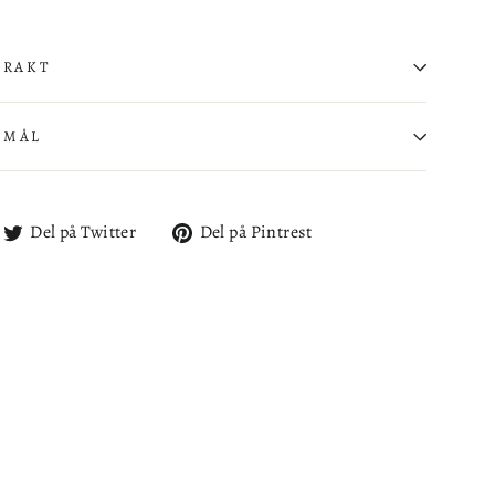
FRAKT
SMÅL
l
Del
Del
Del på Twitter
Del på Pintrest
på
på
cebook
Twitter
Pintrest