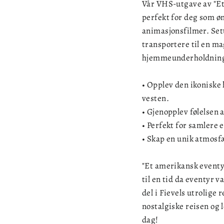
Vår VHS-utgave av "Et 
perfekt for deg som øn
animasjonsfilmer. Sett
transportere til en m
hjemmeunderholdnin
• Opplev den ikoniske 
vesten.
• Gjenopplev følelsen 
• Perfekt for samlere
• Skap en unik atmosf
"Et amerikansk eventyr
til en tid da eventyr va
del i Fievels utrolige
nostalgiske reisen og 
dag!