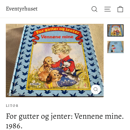
Hopp
Ha
Eventyrhuset
Søk
Side-na
til
innhold
Lukke
(esc)
LITOR
For gutter og jenter: Vennene mine.
1986.