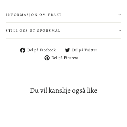
INFORMASJON OM FRAKT
STILL OSS ET SPØRSMÅL
Del
Del
Del på Facebook
Del på Twitter
på
på
Del
Del på Pintrest
Facebook
Twitter
på
Pintrest
Du vil kanskje også like