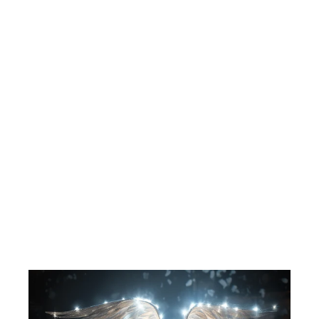
For gutter og jenter: Vennene mine.
1986.
LITOR
77,00 kr