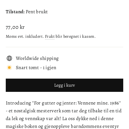
Tilstand:
Pent brukt
Ordinær
77,00 kr
pris
Moms evt. inkludert.
Frakt
blir beregnet i kassen.
Worldwide shipping
Snart tomt - 1 igjen
Legg i kurv
Introducing "For gutter og jenter: Vennene mine. 1986"
- et nostalgisk mesterverk som tar deg tilbake til en tid
da lek og vennskap var alt! La oss dykke ned i denne
magiske boken og gjenoppleve barndommens eventyr