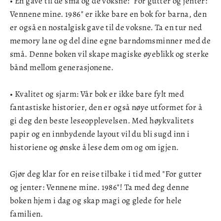
• En gave til de små og de voksne: "For gutter og jenter:
Vennene mine. 1986" er ikke bare en bok for barna, den
er også en nostalgisk gave til de voksne. Ta en tur ned
memory lane og del dine egne barndomsminner med de
små. Denne boken vil skape magiske øyeblikk og sterke
bånd mellom generasjonene.
• Kvalitet og sjarm: Vår bok er ikke bare fylt med
fantastiske historier, den er også nøye utformet for å
gi deg den beste leseopplevelsen. Med høykvalitets
papir og en innbydende layout vil du bli sugd inn i
historiene og ønske å lese dem om og om igjen.
Gjør deg klar for en reise tilbake i tid med "For gutter
og jenter: Vennene mine. 1986"! Ta med deg denne
boken hjem i dag og skap magi og glede for hele
familien.