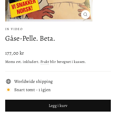
Lukke
(esc)
IN VIDEO
Gåse-Pelle. Beta.
Ordinær
177,00 kr
pris
Moms evt. inkludert.
Frakt
blir beregnet i kassen.
Worldwide shipping
Snart tomt - 1 igjen
Legg i kurv