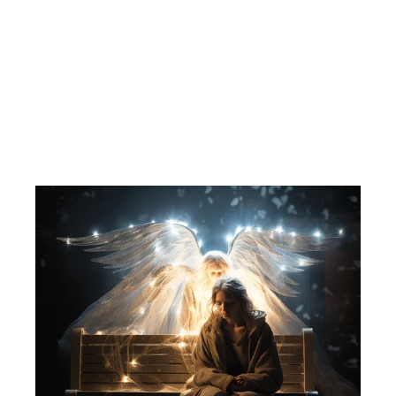
Paddington som TV-stjerne. 1991/94.
VHS.
BGV
333,00 kr