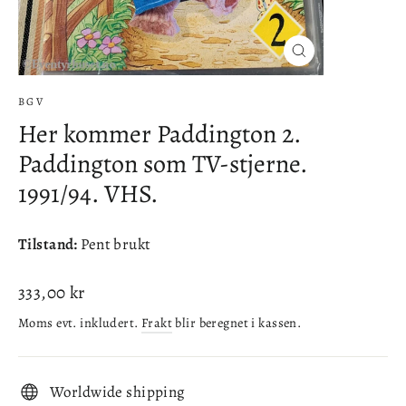
Lukke
(esc)
BGV
Her kommer Paddington 2.
Paddington som TV-stjerne.
1991/94. VHS.
Tilstand:
Pent brukt
Ordinær
333,00 kr
pris
Moms evt. inkludert.
Frakt
blir beregnet i kassen.
Worldwide shipping