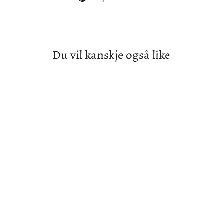
Facebook
Twitter
på
Pintrest
Du vil kanskje også like