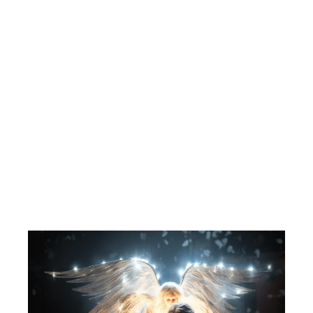
Hjemmets småbokserie nr. 5. Disney.
Robin Hood.
A/S HJEMMET BOKFORLAGET
177,00 kr