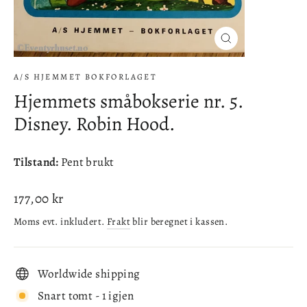
Lukke
(esc)
A/S HJEMMET BOKFORLAGET
Hjemmets småbokserie nr. 5.
Disney. Robin Hood.
Tilstand:
Pent brukt
Ordinær
177,00 kr
pris
Moms evt. inkludert.
Frakt
blir beregnet i kassen.
Worldwide shipping
Snart tomt - 1 igjen