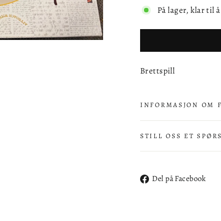
På lager, klar til 
Brettspill
INFORMASJON OM 
STILL OSS ET SPØR
De
Del på Facebook
på
Fa