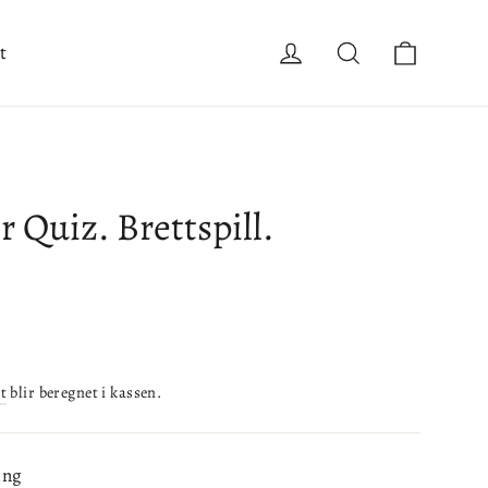
Handle
Logg inn
Søk
t
r Quiz. Brettspill.
t
blir beregnet i kassen.
ing