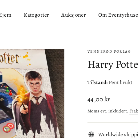
Hjem
Kategorier
Auksjoner
Om Eventyrhuse
VENNERØD FORLAG
Harry Potte
Tilstand:
Pent brukt
Ordinær
44,00 kr
pris
Moms evt. inkludert.
Frak
Worldwide shipp