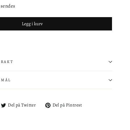
å sendes
Legg i kurv
FRAKT
SMÅL
l
Del
Del
Del på Twitter
Del på Pintrest
på
på
cebook
Twitter
Pintrest