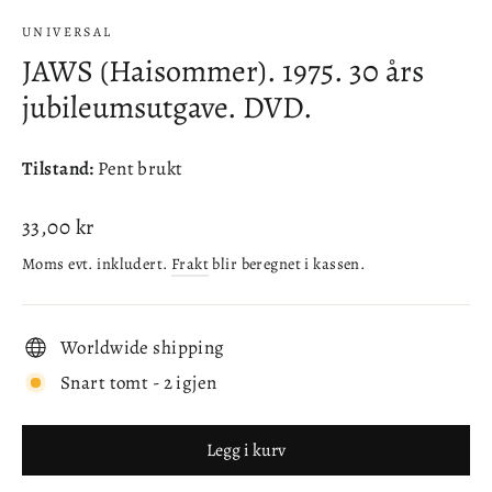
(esc)
UNIVERSAL
JAWS (Haisommer). 1975. 30 års
jubileumsutgave. DVD.
Tilstand:
Pent brukt
Ordinær
33,00 kr
pris
Moms evt. inkludert.
Frakt
blir beregnet i kassen.
Worldwide shipping
Snart tomt - 2 igjen
Legg i kurv