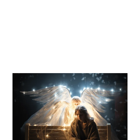
JAWS (Haisommer). 1975. 30 års
jubileumsutgave. DVD.
UNIVERSAL
33,00 kr