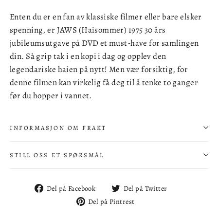
Enten du er en fan av klassiske filmer eller bare elsker
spenning, er JAWS (Haisommer) 1975 30 års
jubileumsutgave på DVD et must-have for samlingen
din. Så grip tak i en kopi i dag og opplev den
legendariske haien på nytt! Men vær forsiktig, for
denne filmen kan virkelig få deg til å tenke to ganger
før du hopper i vannet.
INFORMASJON OM FRAKT
STILL OSS ET SPØRSMÅL
Del
Del
Del på Facebook
Del på Twitter
på
på
Del
Del på Pintrest
Facebook
Twitter
på