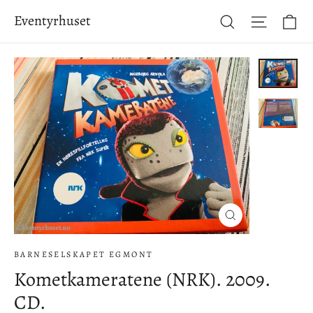
Hopp
Ha
Eventyrhuset
Søk
Side-na
til
innhold
Lukke
(esc)
BARNESELSKAPET EGMONT
Kometkameratene (NRK). 2009.
CD.