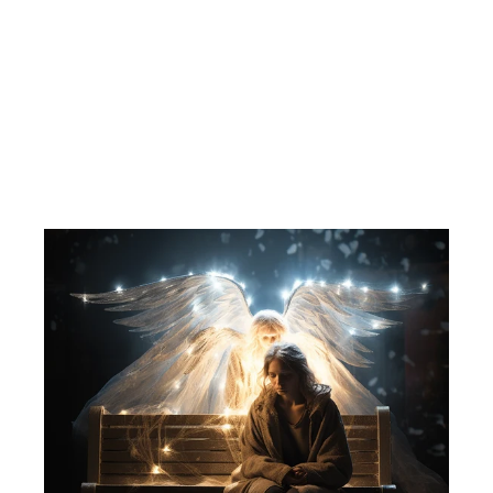
Kometkameratene (NRK). 2009. CD.
BARNESELSKAPET EGMONT
117,00 kr