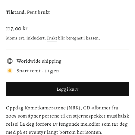
Tilstand:
Pent brukt
Ordinær
117,00 kr
pris
Moms evt. inkludert.
Frakt
blir beregnet i kassen.
Worldwide shipping
Snart tomt - 1 igjen
Legg i kurv
Oppdag Kometkameratene (NRK), CD-albumet fra
2009 som åpner portene til en stjernespekket musikalsk
reise! La deg forføre av fengende melodier som tar deg
med på et eventyr langt bortom horisonten.