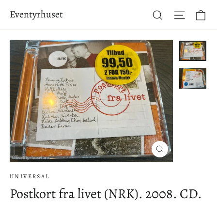
Hopp
Ha
Eventyrhuset
Søk
Side-na
til
innhold
Lukke
(esc)
UNIVERSAL
Postkort fra livet (NRK). 2008. CD.