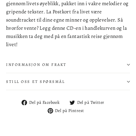
gjennom livets øyeblikk, pakket inn i vakre melodier og
gripende tekster. La Postkort fra livet være
soundtracket til dine egne minner og opplevelser. Så
hvorfor vente? Legg denne CD-en i handlekurven og la
musikken ta deg med på en fantastisk reise gjennom
livet!
INFORMASJON OM FRAKT
STILL OSS ET SPØRSMÅL
Del
Del
Del på Facebook
Del på Twitter
på
på
Del
Del på Pintrest
Facebook
Twitter
på
Pintrest