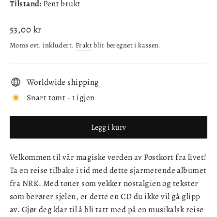
Tilstand:
Pent brukt
Ordinær
53,00 kr
pris
Moms evt. inkludert.
Frakt
blir beregnet i kassen.
Worldwide shipping
Snart tomt - 1 igjen
Legg i kurv
Velkommen til vår magiske verden av Postkort fra livet!
Ta en reise tilbake i tid med dette sjarmerende albumet
fra NRK. Med toner som vekker nostalgien og tekster
som berører sjelen, er dette en CD du ikke vil gå glipp
av. Gjør deg klar til å bli tatt med på en musikalsk reise