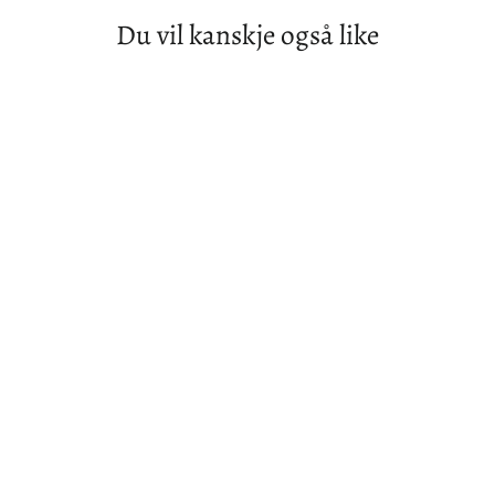
Du vil kanskje også like
Postkort fra livet (NRK). 2008. CD.
UNIVERSAL
53,00 kr