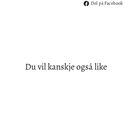
De
Del på Facebook
på
Fa
Du vil kanskje også like