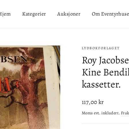
Hjem
Kategorier
Auksjoner
Om Eventyrhuse
LYDBOKFORLAGET
Roy Jacobse
Kine Bendi
kassetter.
Ordinær
117,00 kr
pris
Moms evt. inkludert.
Frak