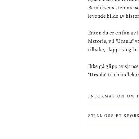
Bendiksens stemme som 
levende bilde av histo
Enten du er en fan av 
historie, vil "Ursula"
tilbake, slapp av og l
Ikke gå glipp av sjans
"Ursula" til i handlek
INFORMASJON OM 
STILL OSS ET SPØR