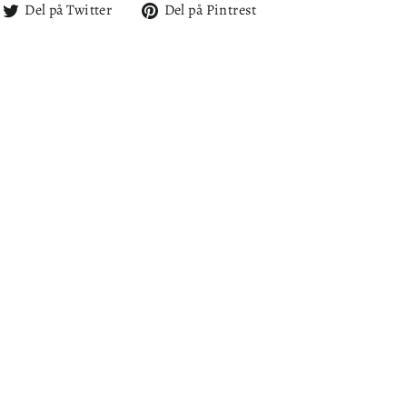
l
Del
Del
Del på Twitter
Del på Pintrest
på
på
cebook
Twitter
Pintrest