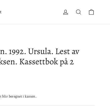
Handle
Logg inn
Søk
t
n. 1992. Ursula. Lest av
ksen. Kassettbok på 2
t
blir beregnet i kassen.