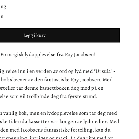
ing
en
Legg i kurv
 En magisk lydopplevelse fra Roy Jacobsen!
ig reise inn i en verden av ord og lyd med "Ursula" -
tbok skrevet av den fantastiske Roy Jacobsen. Med
rteller tar denne kassettboken deg med på en
se som vil trollbinde deg fra første stund.
en vanlig bok, men en lydopplevelse som tar deg med
giske tiden da kassetter var kongen av lydmedier. Med
anden med Jacobsens fantastiske fortelling, kan du
av spenning, intriger og magi. La deg rive med av