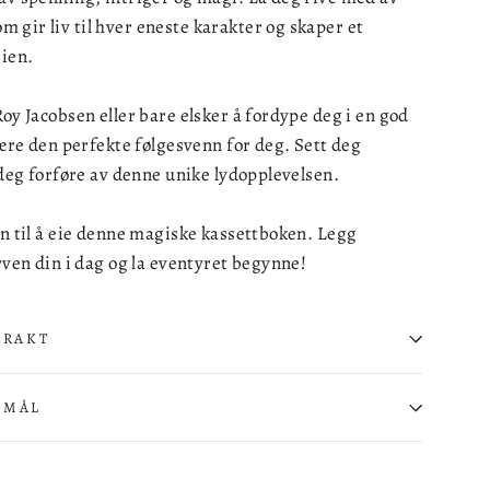
gir liv til hver eneste karakter og skaper et
rien.
Roy Jacobsen eller bare elsker å fordype deg i en god
 være den perfekte følgesvenn for deg. Sett deg
a deg forføre av denne unike lydopplevelsen.
en til å eie denne magiske kassettboken. Legg
urven din i dag og la eventyret begynne!
FRAKT
SMÅL