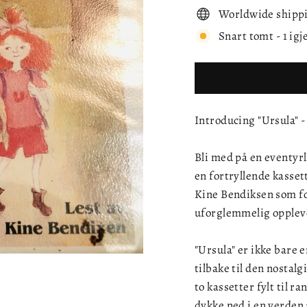
Worldwide shipp
Snart tomt - 1 igj
Introducing "Ursula" -
Bli med på en eventyrl
en fortryllende kasset
Kine Bendiksen som fo
uforglemmelig opplevel
"Ursula" er ikke bare 
tilbake til den nostal
to kassetter fylt til r
dykke ned i en verden 