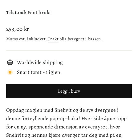
Tilstand:
Pent brukt
Ordinær
253,00 kr
pris
Moms evt. inkludert.
Frakt
blir beregnet i kassen.
Worldwide shipping
Snart tomt - 1 igjen
Legg i kurv
Oppdag magien med Snehvit og de syv dvergene i
denne fortryllende pop-up-boka! Hver side åpner opp
for en ny, spennende dimensjon av eventyret, hvor
Snehvit og hennes kjære dverger tar deg med på en