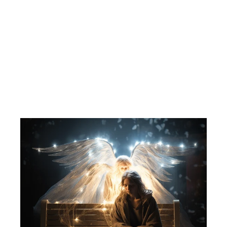
Snehvit og de syv dvergene (Pop-up
bøkene).
TBD
253,00 kr