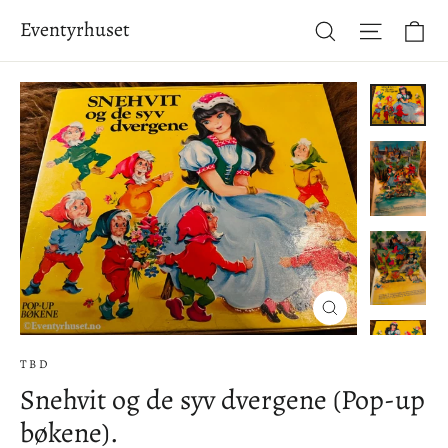
Hopp
Ha
Eventyrhuset
Søk
Side-na
til
innhold
Lukke
(esc)
TBD
Snehvit og de syv dvergene (Pop-up
bøkene).