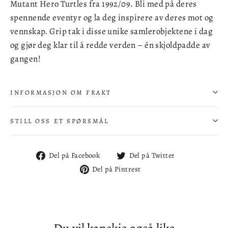
Mutant Hero Turtles fra 1992/09. Bli med på deres
spennende eventyr og la deg inspirere av deres mot og
vennskap. Grip tak i disse unike samlerobjektene i dag
og gjør deg klar til å redde verden – én skjoldpadde av
gangen!
INFORMASJON OM FRAKT
STILL OSS ET SPØRSMÅL
Del
Del
Del på Facebook
Del på Twitter
på
på
Del
Del på Pintrest
Facebook
Twitter
på
Pintrest