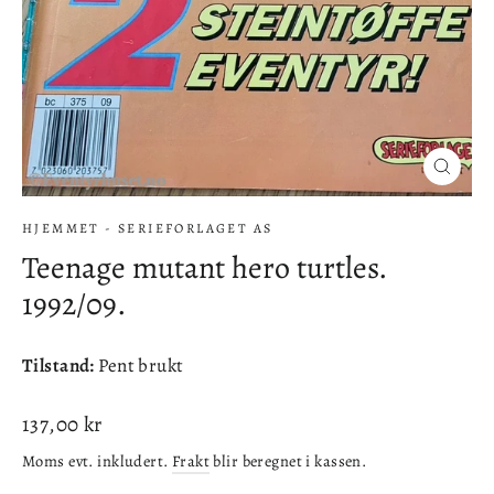
Lukke
(esc)
HJEMMET - SERIEFORLAGET AS
Teenage mutant hero turtles.
1992/09.
Tilstand:
Pent brukt
Ordinær
137,00 kr
pris
Moms evt. inkludert.
Frakt
blir beregnet i kassen.