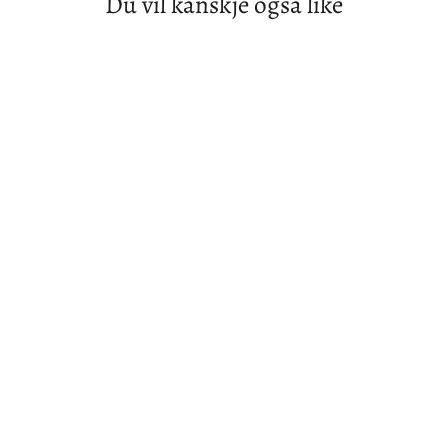
Du vil kanskje også like
The Doors. 1996. CD.
ELEKTRA
37,00 kr