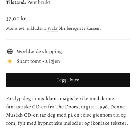
Tilstand:
Pent brukt
Ordinær
37,00 kr
pris
Moms evt. inkludert.
Frakt
blir beregnet i kassen.
Worldwide shipping
Snart tomt - 2 igjen
Legg i kurv
Fordyp deg i musikkens magiske rike med denne
fantastiske CD-en fra The Doors, utgitt i 1996. Denne
Musikk-CD-en tar deg med på en reise gjennom tid og
rom, fylt med hypnotiske melodier og ikoniske tekster.