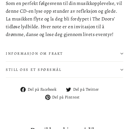
Som en perfekt følgesvenn til din musikkopplevelse, vil
denne CD-en lyse opp stunder av refleksjon og glede.
La musikken flyte og la deg bli fordypet i The Doors’
tidløse lydbilde. Hver note er en invitasjon til å
drømme, danse og lose deg gjennom livets eventyr!
INFORMASJON OM FRAKT
STILL OSS ET SPØRSMÅL
Del
Del
Del på Facebook
Del på Twitter
på
på
Del
Del på Pintrest
Facebook
Twitter
på
Pintrest