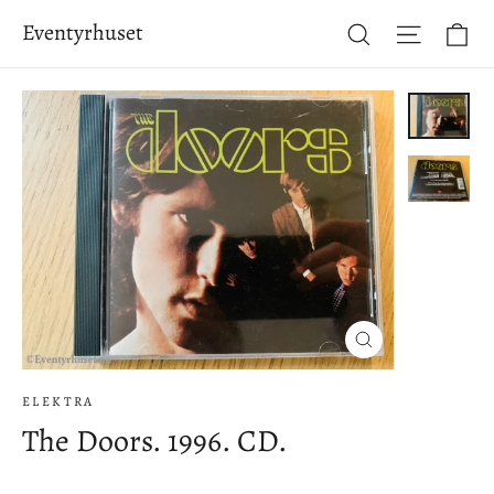
Hopp
Ha
Eventyrhuset
Søk
Side-na
til
innhold
Lukke
(esc)
ELEKTRA
The Doors. 1996. CD.