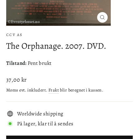
Lukke
(esc)
CCV AS
The Orphanage. 2007. DVD.
Tilstand:
Pent brukt
Ordinær
37,00 kr
pris
Moms evt. inkludert.
Frakt
blir beregnet i kassen.
Worldwide shipping
På lager, klar til å sendes