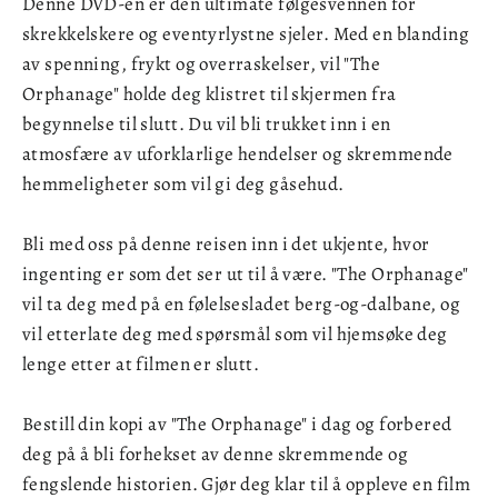
Denne DVD-en er den ultimate følgesvennen for
skrekkelskere og eventyrlystne sjeler. Med en blanding
av spenning, frykt og overraskelser, vil "The
Orphanage" holde deg klistret til skjermen fra
begynnelse til slutt. Du vil bli trukket inn i en
atmosfære av uforklarlige hendelser og skremmende
hemmeligheter som vil gi deg gåsehud.
Bli med oss på denne reisen inn i det ukjente, hvor
ingenting er som det ser ut til å være. "The Orphanage"
vil ta deg med på en følelsesladet berg-og-dalbane, og
vil etterlate deg med spørsmål som vil hjemsøke deg
lenge etter at filmen er slutt.
Bestill din kopi av "The Orphanage" i dag og forbered
deg på å bli forhekset av denne skremmende og
fengslende historien. Gjør deg klar til å oppleve en film