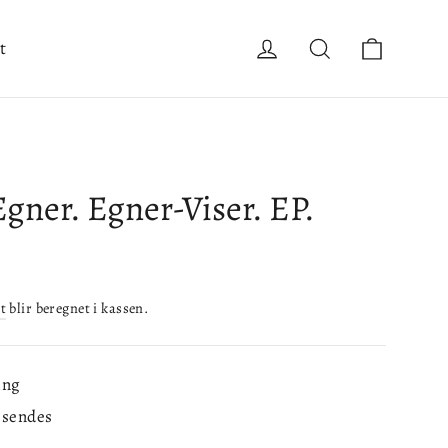
Handle
Logg inn
Søk
t
gner. Egner-Viser. EP.
t
blir beregnet i kassen.
ing
å sendes