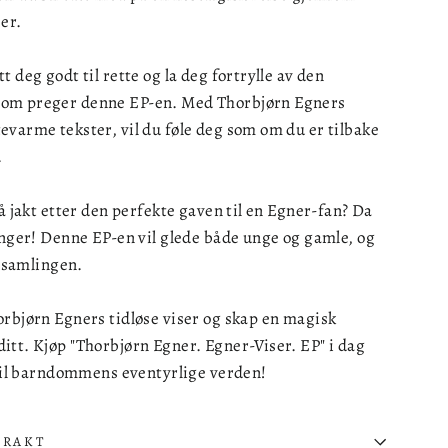
er.
 deg godt til rette og la deg fortrylle av den
om preger denne EP-en. Med Thorbjørn Egners
varme tekster, vil du føle deg som om du er tilbake
.
på jakt etter den perfekte gaven til en Egner-fan? Da
enger! Denne EP-en vil glede både unge og gamle, og
i samlingen.
orbjørn Egners tidløse viser og skap en magisk
tt. Kjøp "Thorbjørn Egner. Egner-Viser. EP" i dag
 til barndommens eventyrlige verden!
FRAKT