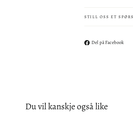
STILL OSS ET SPØR
De
Del på Facebook
på
Fa
Du vil kanskje også like