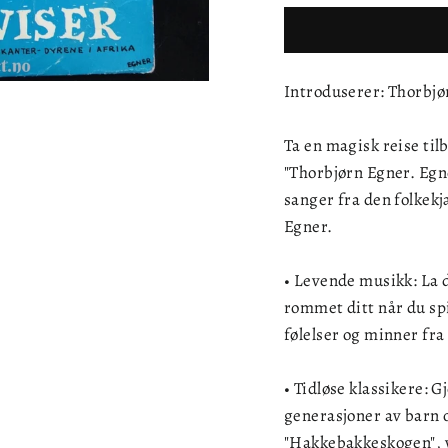
Introduserer: Thorbjø
Ta en magisk reise ti
"Thorbjørn Egner. Egn
sanger fra den folkek
Egner.
• Levende musikk: La 
rommet ditt når du spi
følelser og minner f
• Tidløse klassikere: 
generasjoner av barn o
"Hakkebakkeskogen", vi