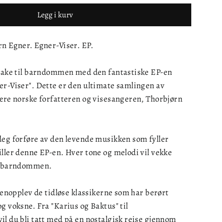
Legg i kurv
rn Egner. Egner-Viser. EP.
lbake til barndommen med den fantastiske EP-en
er-Viser". Dette er den ultimate samlingen av
jære norske forfatteren og visesangeren, Thorbjørn
deg forføre av den levende musikken som fyller
ller denne EP-en. Hver tone og melodi vil vekke
ra barndommen.
Gjenopplev de tidløse klassikerne som har berørt
g voksne. Fra "Karius og Baktus" til
l du bli tatt med på en nostalgisk reise gjennom