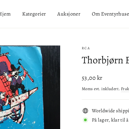
Hjem
Kategorier
Auksjoner
Om Eventyrhuse
RCA
Thorbjørn E
Ordinær
53,00 kr
pris
Moms evt. inkludert.
Frak
Worldwide shipp
På lager, klar til 