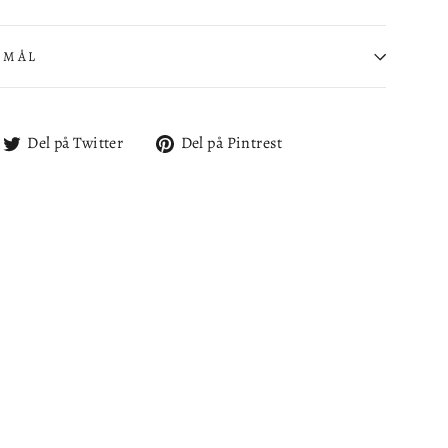
SMÅL
l
Del
Del
Del på Twitter
Del på Pintrest
på
på
cebook
Twitter
Pintrest