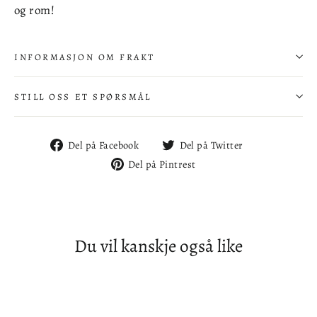
og rom!
INFORMASJON OM FRAKT
STILL OSS ET SPØRSMÅL
Del
Del
Del på Facebook
Del på Twitter
på
på
Del
Del på Pintrest
Facebook
Twitter
på
Pintrest
Du vil kanskje også like