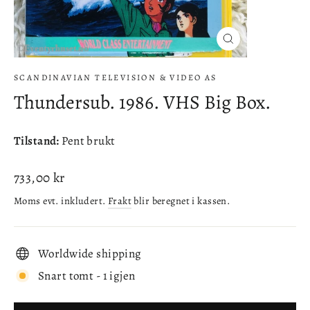
Lukke
(esc)
SCANDINAVIAN TELEVISION & VIDEO AS
Thundersub. 1986. VHS Big Box.
Tilstand:
Pent brukt
Ordinær
733,00 kr
pris
Moms evt. inkludert.
Frakt
blir beregnet i kassen.
Worldwide shipping
Snart tomt - 1 igjen