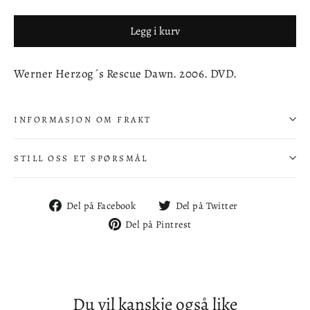
Legg i kurv
Werner Herzog´s Rescue Dawn. 2006. DVD.
INFORMASJON OM FRAKT
STILL OSS ET SPØRSMÅL
Del
Del
Del på Facebook
Del på Twitter
på
på
Del
Del på Pintrest
Facebook
Twitter
på
Pintrest
Du vil kanskje også like