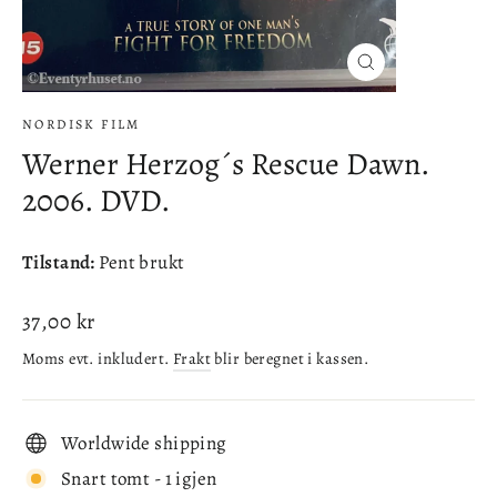
Lukke
(esc)
NORDISK FILM
Werner Herzog´s Rescue Dawn.
2006. DVD.
Tilstand:
Pent brukt
Ordinær
37,00 kr
pris
Moms evt. inkludert.
Frakt
blir beregnet i kassen.
Worldwide shipping
Snart tomt - 1 igjen