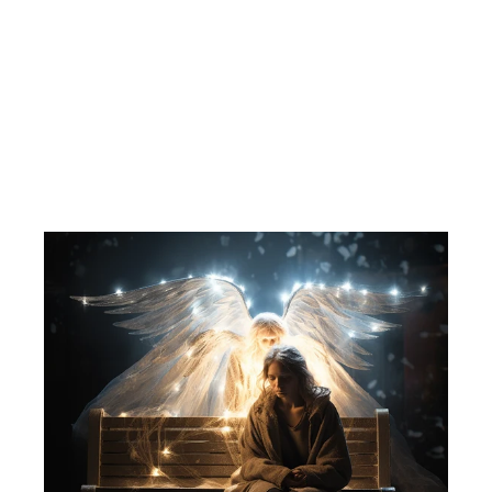
Werner Herzog´s Rescue Dawn.
2006. DVD.
NORDISK FILM
37,00 kr