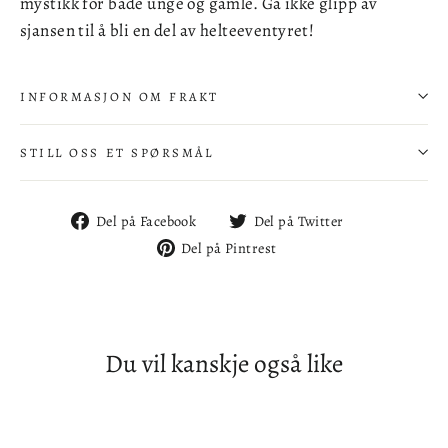
mystikk for både unge og gamle. Gå ikke glipp av
sjansen til å bli en del av helteeventyret!
INFORMASJON OM FRAKT
STILL OSS ET SPØRSMÅL
Del
Del
Del på Facebook
Del på Twitter
på
på
Del
Del på Pintrest
Facebook
Twitter
på
Pintrest
Du vil kanskje også like