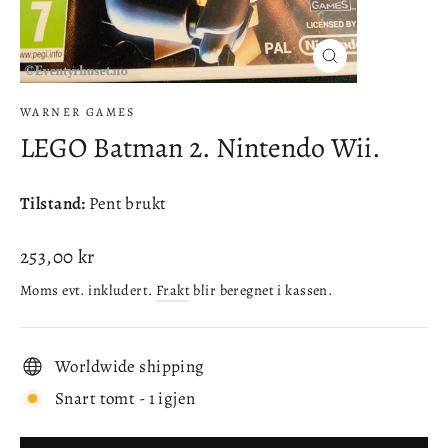
Lukke
(esc)
WARNER GAMES
LEGO Batman 2. Nintendo Wii.
Tilstand:
Pent brukt
Ordinær
253,00 kr
pris
Moms evt. inkludert.
Frakt
blir beregnet i kassen.
Worldwide shipping
Snart tomt - 1 igjen